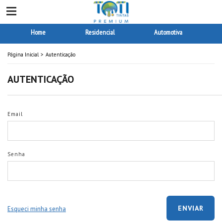
Home
Residencial
Automotiva
Página Inicial
>
Autenticação
AUTENTICAÇÃO
Email
Senha
Esqueci minha senha